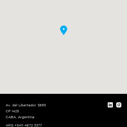
Av. del Libertador 3895
CP 1425
CABA, Argentina
ARG +5411 4672 3377