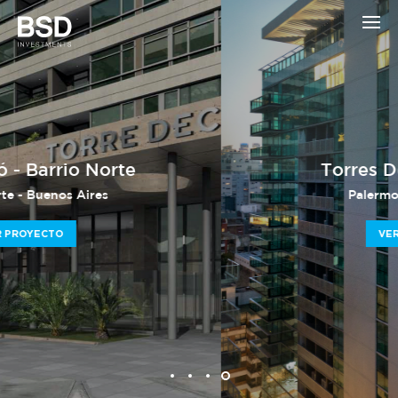
Torres Decó - Palermo
Palermo - Buenos Aires
VER PROYECTO